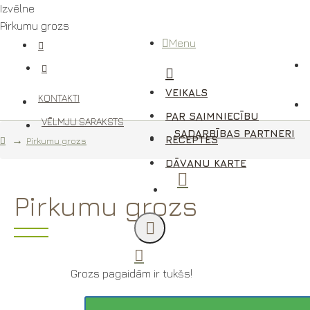
Izvēlne
Pirkumu grozs
Menu
VEIKALS
KONTAKTI
PAR SAIMNIECĪBU
VĒLMJU SARAKSTS
SADARBĪBAS PARTNERI
RECEPTES
Pirkumu grozs
DĀVANU KARTE
Pirkumu grozs
Grozs pagaidām ir tukšs!