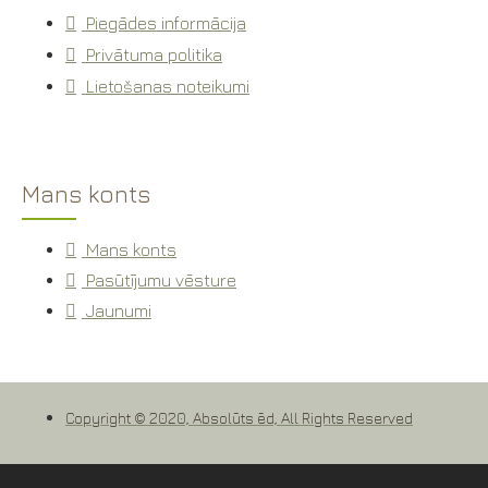
Piegādes informācija
Privātuma politika
Lietošanas noteikumi
Mans konts
Mans konts
Pasūtījumu vēsture
Jaunumi
Copyright © 2020, Absolūts ēd, All Rights Reserved