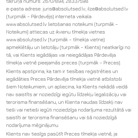
tālruņa numurs: 26707894; 28337598
e-pasta adrese: juris@absolutsed.lv; ilze@absolutsed.lv
(turpmāk – Pārdevējs) interneta veikala
www.absolutsed.lv lietošanas noteikumi (turpmāk –
Noteikumi) attiecas uz ikvienu tīmekļa vietnes
www.absolutsed.lv (turpmāk – tīmekļa vietne)
apmeklētāju un lietotāju (turpmāk – Klients) neatkarīgi no
tā, vai Klients iegādājas vai neiegādājas Pārdevēja
tīmekļa vietnē pieejamās preces (turpmāk – Preces).
Klients apstiprina, ka tam ir tiesības reģistrēties un
iegādāties Preces Pārdevēja tīmekļa vietnē atbilstoši
šiem Noteikumiem, un apliecina, ka Klients nekādā veidā
nav saistīts ar noziedzīgi iegūtu līdzekļu legalizāciju vai
terorisma finansēšanu, un Klienta naudas līdzekļi nav
tieši vai netieši iegūti noziedzīga nodarījuma rezultātā vai
saistīti ar terorisma finansēšanu vai šā noziedzīgā
nodarījuma mēģinājumu.
Klients nav tiesīgs pasūtīt Preces tīmekļa vietnē, ja