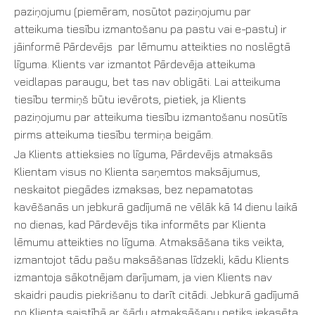
paziņojumu (piemēram, nosūtot paziņojumu par
atteikuma tiesību izmantošanu pa pastu vai e-pastu) ir
jāinformē Pārdevējs par lēmumu atteikties no noslēgtā
līguma. Klients var izmantot Pārdevēja atteikuma
veidlapas paraugu, bet tas nav obligāti. Lai atteikuma
tiesību termiņš būtu ievērots, pietiek, ja Klients
paziņojumu par atteikuma tiesību izmantošanu nosūtīs
pirms atteikuma tiesību termiņa beigām.
Ja Klients attieksies no līguma, Pārdevējs atmaksās
Klientam visus no Klienta saņemtos maksājumus,
neskaitot piegādes izmaksas, bez nepamatotas
kavēšanās un jebkurā gadījumā ne vēlāk kā 14 dienu laikā
no dienas, kad Pārdevējs tika informēts par Klienta
lēmumu atteikties no līguma. Atmaksāšana tiks veikta,
izmantojot tādu pašu maksāšanas līdzekli, kādu Klients
izmantoja sākotnējam darījumam, ja vien Klients nav
skaidri paudis piekrišanu to darīt citādi. Jebkurā gadījumā
no Klienta saistībā ar šādu atmaksāšanu netiks iekasēta