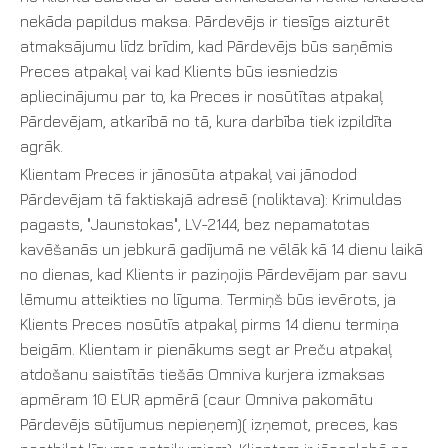
nekāda papildus maksa. Pārdevējs ir tiesīgs aizturēt
atmaksājumu līdz brīdim, kad Pārdevējs būs saņēmis
Preces atpakaļ vai kad Klients būs iesniedzis
apliecinājumu par to, ka Preces ir nosūtītas atpakaļ
Pārdevējam, atkarībā no tā, kura darbība tiek izpildīta
agrāk.
Klientam Preces ir jānosūta atpakaļ vai jānodod
Pārdevējam tā faktiskajā adresē (noliktava): Krimuldas
pagasts, "Jaunstokas", LV-2144, bez nepamatotas
kavēšanās un jebkurā gadījumā ne vēlāk kā 14 dienu laikā
no dienas, kad Klients ir paziņojis Pārdevējam par savu
lēmumu atteikties no līguma. Termiņš būs ievērots, ja
Klients Preces nosūtīs atpakaļ pirms 14 dienu termiņa
beigām. Klientam ir pienākums segt ar Preču atpakaļ
atdošanu saistītās tiešās Omniva kurjera izmaksas
apmēram 10 EUR apmērā (caur Omniva pakomātu
Pārdevējs sūtījumus nepieņem)( izņemot, preces, kas