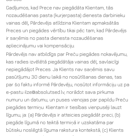
Gadījumos, kad Prece nav piegādāta Klientam, tās
nozaudēšanas pasta (kurjerpasta) dienesta darbinieku
vainas dēļ, Pārdevējs atlīdzina Klientam apmaksātās
Preces un piegādes vērtību tikai pēc tam, kad Pārdevējs
ir saņēmis no pasta dienesta nozaudēšanas
apliecinājumu vai kompensāciju.
Pārdevējs nav atbildīgs par Preču piegādes nokavējumu,
kas radies izvēlētā piegādātāja vainas dēļ, savlaicīgi
nepiegādājot Preces. Ja Klients nav saņēmis savu
pasūtījumu 30 dienu laikā no nosūtīšanas dienas, tas
par šo faktu informē Pārdevēju, nosūtot informāciju uz pa
e-pastu ilze@absolutsed.lv, norādot sava pirkuma
numuru un datumu, un puses vienojas par papildu Preču
piegādes termiņu. Klientam ir tiesības vienpusēji lauzt
līgumu, ja: (a) Pārdevējs ir atteicies piegādāt preci; (b)
piegāde līgumā no teiktā termiņā ir uzskatāma par
būtisku noslēgtā līguma rakstura kontekstā; (c) Klients