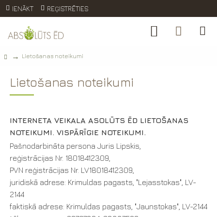
IENĀKT
REĢISTRĒTIES
Lietošanas noteikumi
Lietošanas noteikumi
INTERNETA VEIKALA ASOLŪTS ĒD LIETOŠANAS
NOTEIKUMI.
VISPĀRĪGIE NOTEIKUMI.
Pašnodarbināta persona Juris Lipskis,
reģistrācijas Nr. 18018412309,
PVN reģistrācijas Nr. LV18018412309,
juridiskā adrese: Krimuldas pagasts, "Lejasstokas", LV-
2144
faktiskā adrese: Krimuldas pagasts, "Jaunstokas", LV-2144