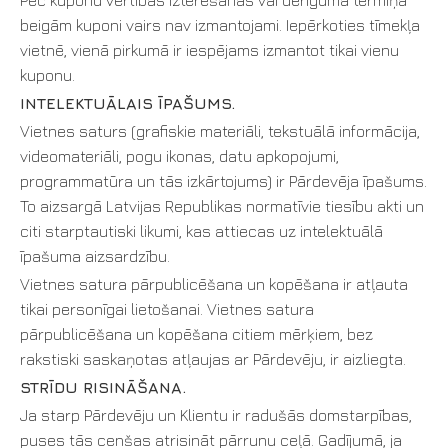
Pēc kuponu vērtības iztērēšanas vai derīguma termiņa
beigām kuponi vairs nav izmantojami. Iepērkoties tīmekļa
vietnē, vienā pirkumā ir iespējams izmantot tikai vienu
kuponu.
INTELEKTUĀLAIS ĪPAŠUMS.
Vietnes saturs (grafiskie materiāli, tekstuālā informācija,
videomateriāli, pogu ikonas, datu apkopojumi,
programmatūra un tās izkārtojums) ir Pārdevēja īpašums.
To aizsargā Latvijas Republikas normatīvie tiesību akti un
citi starptautiski likumi, kas attiecas uz intelektuālā
īpašuma aizsardzību.
Vietnes satura pārpublicēšana un kopēšana ir atļauta
tikai personīgai lietošanai. Vietnes satura
pārpublicēšana un kopēšana citiem mērķiem, bez
rakstiski saskaņotas atļaujas ar Pārdevēju, ir aizliegta.
STRĪDU RISINĀŠANA.
Ja starp Pārdevēju un Klientu ir radušās domstarpības,
puses tās cenšas atrisināt pārrunu ceļā. Gadījumā, ja