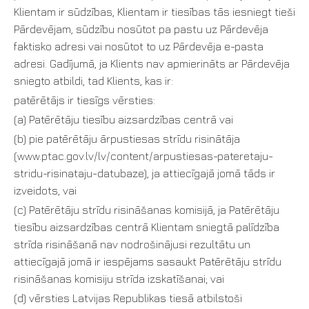
Klientam ir sūdzības, Klientam ir tiesības tās iesniegt tieši
Pārdevējam, sūdzību nosūtot pa pastu uz Pārdevēja
faktisko adresi vai nosūtot to uz Pārdevēja e-pasta
adresi. Gadījumā, ja Klients nav apmierināts ar Pārdevēja
sniegto atbildi, tad Klients, kas ir:
patērētājs ir tiesīgs vērsties:
(a) Patērētāju tiesību aizsardzības centrā vai
(b) pie patērētāju ārpustiesas strīdu risinātāja
(www.ptac.gov.lv/lv/content/arpustiesas-pateretaju-
stridu-risinataju-datubaze), ja attiecīgajā jomā tāds ir
izveidots, vai
(c) Patērētāju strīdu risināšanas komisijā, ja Patērētāju
tiesību aizsardzības centrā Klientam sniegtā palīdzība
strīda risināšanā nav nodrošinājusi rezultātu un
attiecīgajā jomā ir iespējams sasaukt Patērētāju strīdu
risināšanas komisiju strīda izskatīšanai; vai
(d) vērsties Latvijas Republikas tiesā atbilstoši