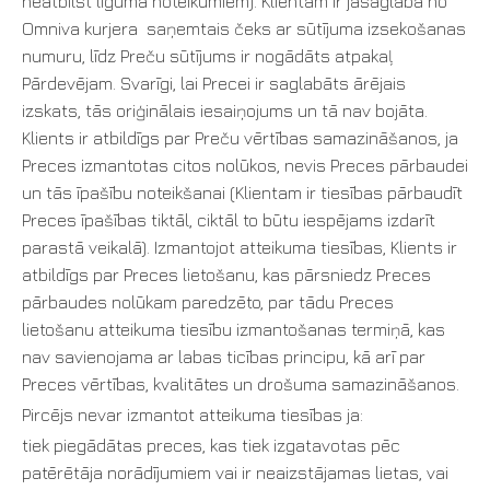
neatbilst līguma noteikumiem). Klientam ir jāsaglabā no
Omniva kurjera saņemtais čeks ar sūtījuma izsekošanas
numuru, līdz Preču sūtījums ir nogādāts atpakaļ
Pārdevējam. Svarīgi, lai Precei ir saglabāts ārējais
izskats, tās oriģinālais iesaiņojums un tā nav bojāta.
Klients ir atbildīgs par Preču vērtības samazināšanos, ja
Preces izmantotas citos nolūkos, nevis Preces pārbaudei
un tās īpašību noteikšanai (Klientam ir tiesības pārbaudīt
Preces īpašības tiktāl, ciktāl to būtu iespējams izdarīt
parastā veikalā). Izmantojot atteikuma tiesības, Klients ir
atbildīgs par Preces lietošanu, kas pārsniedz Preces
pārbaudes nolūkam paredzēto, par tādu Preces
lietošanu atteikuma tiesību izmantošanas termiņā, kas
nav savienojama ar labas ticības principu, kā arī par
Preces vērtības, kvalitātes un drošuma samazināšanos.
Pircējs nevar izmantot atteikuma tiesības ja:
tiek piegādātas preces, kas tiek izgatavotas pēc
patērētāja norādījumiem vai ir neaizstājamas lietas, vai