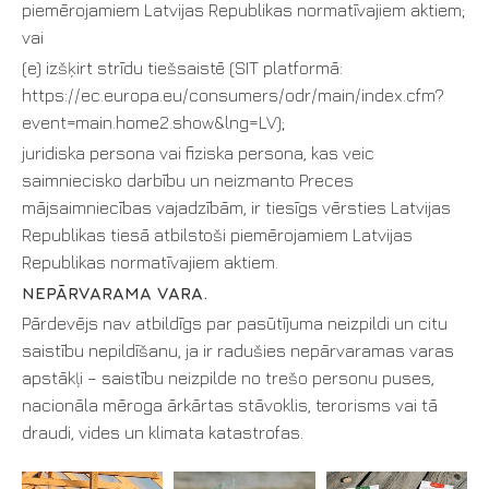
piemērojamiem Latvijas Republikas normatīvajiem aktiem;
vai
(e) izšķirt strīdu tiešsaistē (SIT platformā:
https://ec.europa.eu/consumers/odr/main/index.cfm?
event=main.home2.show&lng=LV);
juridiska persona vai fiziska persona, kas veic
saimniecisko darbību un neizmanto Preces
mājsaimniecības vajadzībām, ir tiesīgs vērsties Latvijas
Republikas tiesā atbilstoši piemērojamiem Latvijas
Republikas normatīvajiem aktiem.
NEPĀRVARAMA VARA.
Pārdevējs nav atbildīgs par pasūtījuma neizpildi un citu
saistību nepildīšanu, ja ir radušies nepārvaramas varas
apstākļi – saistību neizpilde no trešo personu puses,
nacionāla mēroga ārkārtas stāvoklis, terorisms vai tā
draudi, vides un klimata katastrofas.