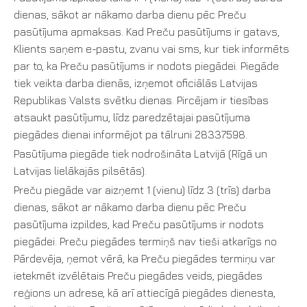
dienas, sākot ar nākamo darba dienu pēc Preču
pasūtījuma apmaksas. Kad Preču pasūtījums ir gatavs,
Klients saņem e-pastu, zvanu vai sms, kur tiek informēts
par to, ka Preču pasūtījums ir nodots piegādei. Piegāde
tiek veikta darba dienās, izņemot oficiālās Latvijas
Republikas Valsts svētku dienas. Pircējam ir tiesības
atsaukt pasūtījumu, līdz paredzētajai pasūtījuma
piegādes dienai informējot pa tālruni 28337598.
Pasūtījuma piegāde tiek nodrošināta Latvijā (Rīgā un
Latvijas lielākajās pilsētās).
Preču piegāde var aizņemt 1 (vienu) līdz 3 (trīs) darba
dienas, sākot ar nākamo darba dienu pēc Preču
pasūtījuma izpildes, kad Preču pasūtījums ir nodots
piegādei. Preču piegādes termiņš nav tieši atkarīgs no
Pārdevēja, ņemot vērā, ka Preču piegādes termiņu var
ietekmēt izvēlētais Preču piegādes veids, piegādes
reģions un adrese, kā arī attiecīgā piegādes dienesta,