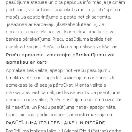
pasūtījuma statuss un cita papildus informācija (aicinām
pārbaudīt, vai sūtījums nav iekritis mēstuļu jeb “spamu”
mapē). Ja apstiprinājuma e-pasts netiek saņemts,
jāsazinās ar Pārdevēju (ilze@absolutsed.lv). Ja
norādītais maksāšanas veids ir maksājuma karte vai
bankas pārskaitījums, Preču pasūtījuma izpilde tiek
uzsākta tikai pēc Preču pirkuma apmaksas veikšanas.
Preču apmaksa izmantojot pārskaitījumu vai
apmaksu ar karti.
Apmaksa tiek veikta, apstiprinot Preču pasūtījumu
tīmekļa vietnē un sagaidot savienojumu ar banku. Ja
apmaksas laikā sesija pārtrūkst, Klienta veiktais
maksājums, visticamāk, netiks saņemts. Ja pasūtījuma
apmaksa nav veikta, Preču pasūtījums sistēmā uzrādās
kā neaktīvs, un Preču pasūtījums netiek apstiprināts,
tāpēc aicinām pārliecināties par veikto maksājumu.
PASŪTĪJUMA IZPILDES LAIKS UN PIEGĀDE.
Pasūtījuma izpildes laiks ir 1 (viena) līdz 4 (četras) darba