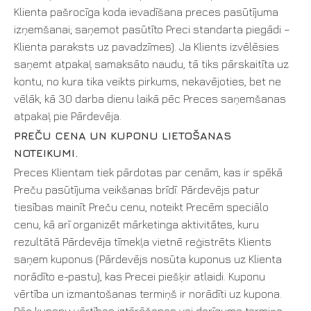
Klienta pašrocīga koda ievadīšana preces pasūtījuma
izņemšanai; saņemot pasūtīto Preci standarta piegādi –
Klienta paraksts uz pavadzīmes). Ja Klients izvēlēsies
saņemt atpakaļ samaksāto naudu, tā tiks pārskaitīta uz
kontu, no kura tika veikts pirkums, nekavējoties, bet ne
vēlāk, kā 30 darba dienu laikā pēc Preces saņemšanas
atpakaļ pie Pārdevēja.
PREČU CENA UN KUPONU LIETOŠANAS
NOTEIKUMI.
Preces Klientam tiek pārdotas par cenām, kas ir spēkā
Preču pasūtījuma veikšanas brīdī. Pārdevējs patur
tiesības mainīt Preču cenu, noteikt Precēm speciālo
cenu, kā arī organizēt mārketinga aktivitātes, kuru
rezultātā Pārdevēja tīmekļa vietnē reģistrēts Klients
saņem kuponus (Pārdevējs nosūta kuponus uz Klienta
norādīto e-pastu), kas Precei piešķir atlaidi. Kuponu
vērtība un izmantošanas termiņš ir norādīti uz kupona.