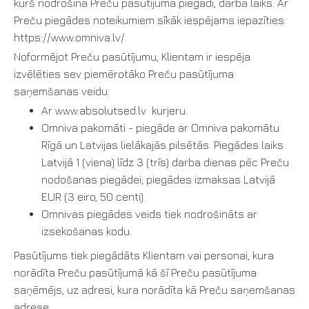
kurš nodrošina Preču pasūtījuma piegādi, darba laiks. Ar
Preču piegādes noteikumiem sīkāk iespējams iepazīties:
https://www.omniva.lv/.
Noformējot Preču pasūtījumu, Klientam ir iespēja
izvēlēties sev piemērotāko Preču pasūtījuma
saņemšanas veidu:
Ar www.absolutsed.lv kurjeru.
Omniva pakomāti - piegāde ar Omniva pakomātu
Rīgā un Latvijas lielākajās pilsētās. Piegādes laiks
Latvijā 1 (viena) līdz 3 (trīs) darba dienas pēc Preču
nodošanas piegādei; piegādes izmaksas Latvijā
EUR (3 eiro, 50 centi).
Omnivas piegādes veids tiek nodrošināts ar
izsekošanas kodu.
Pasūtījums tiek piegādāts Klientam vai personai, kura
norādīta Preču pasūtījumā kā šī Preču pasūtījuma
saņēmējs, uz adresi, kura norādīta kā Preču saņemšanas
adrese.