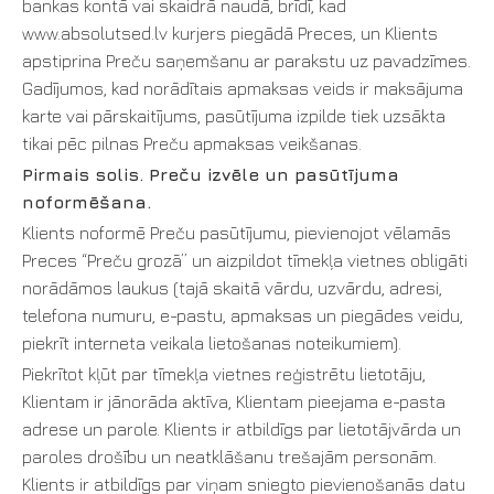
bankas kontā vai skaidrā naudā, brīdī, kad
www.absolutsed.lv kurjers piegādā Preces, un Klients
apstiprina Preču saņemšanu ar parakstu uz pavadzīmes.
Gadījumos, kad norādītais apmaksas veids ir maksājuma
karte vai pārskaitījums, pasūtījuma izpilde tiek uzsākta
tikai pēc pilnas Preču apmaksas veikšanas.
Pirmais solis. Preču izvēle un pasūtījuma
noformēšana.
Klients noformē Preču pasūtījumu, pievienojot vēlamās
Preces “Preču grozā” un aizpildot tīmekļa vietnes obligāti
norādāmos laukus (tajā skaitā vārdu, uzvārdu, adresi,
telefona numuru, e-pastu, apmaksas un piegādes veidu,
piekrīt interneta veikala lietošanas noteikumiem).
Piekrītot kļūt par tīmekļa vietnes reģistrētu lietotāju,
Klientam ir jānorāda aktīva, Klientam pieejama e-pasta
adrese un parole. Klients ir atbildīgs par lietotājvārda un
paroles drošību un neatklāšanu trešajām personām.
Klients ir atbildīgs par viņam sniegto pievienošanās datu