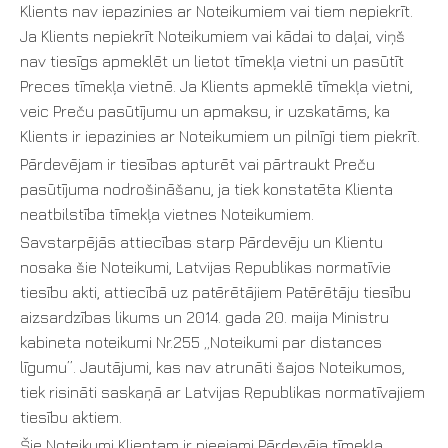
Klients nav iepazinies ar Noteikumiem vai tiem nepiekrīt.
Ja Klients nepiekrīt Noteikumiem vai kādai to daļai, viņš
nav tiesīgs apmeklēt un lietot tīmekļa vietni un pasūtīt
Preces tīmekļa vietnē. Ja Klients apmeklē tīmekļa vietni,
veic Preču pasūtījumu un apmaksu, ir uzskatāms, ka
Klients ir iepazinies ar Noteikumiem un pilnīgi tiem piekrīt.
Pārdevējam ir tiesības apturēt vai pārtraukt Preču
pasūtījuma nodrošināšanu, ja tiek konstatēta Klienta
neatbilstība tīmekļa vietnes Noteikumiem.
Savstarpējās attiecības starp Pārdevēju un Klientu
nosaka šie Noteikumi, Latvijas Republikas normatīvie
tiesību akti, attiecībā uz patērētājiem Patērētāju tiesību
aizsardzības likums un 2014. gada 20. maija Ministru
kabineta noteikumi Nr.255 „Noteikumi par distances
līgumu”. Jautājumi, kas nav atrunāti šajos Noteikumos,
tiek risināti saskaņā ar Latvijas Republikas normatīvajiem
tiesību aktiem.
Šie Noteikumi Klientam ir pieejami Pārdevēja tīmekļa