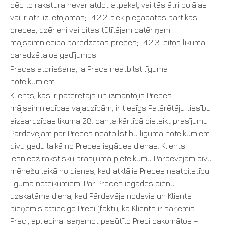
pēc to rakstura nevar atdot atpakaļ, vai tās ātri bojājas
vai ir ātri izlietojamas; 4.2.2. tiek piegādātas pārtikas
preces, dzērieni vai citas tūlītējam patēriņam
mājsaimniecībā paredzētas preces; 4.2.3. citos likumā
paredzētajos gadījumos.
Preces atgriešana, ja Prece neatbilst līguma
noteikumiem.
Klients, kas ir patērētājs un izmantojis Preces
mājsaimniecības vajadzībām, ir tiesīgs Patērētāju tiesību
aizsardzības likuma 28. panta kārtībā pieteikt prasījumu
Pārdevējam par Preces neatbilstību līguma noteikumiem
divu gadu laikā no Preces iegādes dienas. Klients
iesniedz rakstisku prasījuma pieteikumu Pārdevējam divu
mēnešu laikā no dienas, kad atklājis Preces neatbilstību
līguma noteikumiem. Par Preces iegādes dienu
uzskatāma diena, kad Pārdevējs nodevis un Klients
pieņēmis attiecīgo Preci (faktu, ka Klients ir saņēmis
Preci, apliecina: saņemot pasūtīto Preci pakomātos –