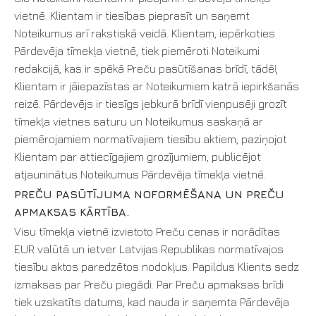
vietnē. Klientam ir tiesības pieprasīt un saņemt
Noteikumus arī rakstiskā veidā. Klientam, iepērkoties
Pārdevēja tīmekļa vietnē, tiek piemēroti Noteikumi
redakcijā, kas ir spēkā Preču pasūtīšanas brīdī, tādēļ
Klientam ir jāiepazīstas ar Noteikumiem katrā iepirkšanās
reizē. Pārdevējs ir tiesīgs jebkurā brīdī vienpusēji grozīt
tīmekļa vietnes saturu un Noteikumus saskaņā ar
piemērojamiem normatīvajiem tiesību aktiem, paziņojot
Klientam par attiecīgajiem grozījumiem, publicējot
atjauninātus Noteikumus Pārdevēja tīmekļa vietnē.
PREČU PASŪTĪJUMA NOFORMĒŠANA UN PREČU
APMAKSAS KĀRTĪBA.
Visu tīmekļa vietnē izvietoto Preču cenas ir norādītas
EUR valūtā un ietver Latvijas Republikas normatīvajos
tiesību aktos paredzētos nodokļus. Papildus Klients sedz
izmaksas par Preču piegādi. Par Preču apmaksas brīdi
tiek uzskatīts datums, kad nauda ir saņemta Pārdevēja