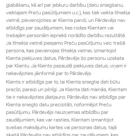
glabāšanu, kā arī par jebkuru darbību (datu sniegšanu,
veiktajiem Preču pasūtījumiem u.c.), kas tiek veikta tīmekļa
vietnē, pievienojoties ar Klienta paroli, un Pārdevējs nav
atbildīgs par zaudējumiem, kas rodas Klientam vai
trešajām personām iepriekš norādīto darbību rezultātā.
Ja tīmekļa vietnē pieejamo Preču pasūtījumu veic trešā
persona, kas pievienojas tīmekļa vietnei, izmantojot
Klienta piekļuves datus, Pārdevējs šo personu uzskata
par Klientu. Ja Klients pazaudē piekļuves datus, viņam ir
nekavējoties jāinformē par to Pārdevējs.
Klients ir atbildīgs par to, lai Klienta sniegtie dati būtu
precīzi, pareizi un pilnīgi. Ja Klienta dati mainās, Klientam
tie ir nekavējoties jāatjauno. Pārdevējs nav atbildīgs par
Klienta sniegto datu precizitāti, noformējot Preču
pasūtījumu. Pārdevējs neuzņemas atbildību par
zaudējumiem, kas var rasties, Klientam izmantojot
svešas maksājumu kartes vai personas datus, tajā
skaitā Pārdevējs nav atbildīgs par zaudējumiem, kas