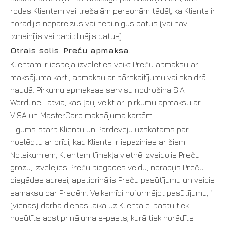
rodas Klientam vai trešajām personām tādēļ, ka Klients ir
norādījis nepareizus vai nepilnīgus datus (vai nav
izmainījis vai papildinājis datus).
Otrais solis. Preču apmaksa.
Klientam ir iespēja izvēlēties veikt Preču apmaksu ar
maksājuma karti, apmaksu ar pārskaitījumu vai skaidrā
naudā. Pirkumu apmaksas servisu nodrošina SIA
Wordline Latvia, kas ļauj veikt arī pirkumu apmaksu ar
VISA un MasterCard maksājuma kartēm.
Līgums starp Klientu un Pārdevēju uzskatāms par
noslēgtu ar brīdi, kad Klients ir iepazinies ar šiem
Noteikumiem, Klientam tīmekļa vietnē izveidojis Preču
grozu, izvēlējies Preču piegādes veidu, norādījis Preču
piegādes adresi, apstiprinājis Preču pasūtījumu un veicis
samaksu par Precēm. Veiksmīgi noformējot pasūtījumu, 1
(vienas) darba dienas laikā uz Klienta e-pastu tiek
nosūtīts apstiprinājuma e-pasts, kurā tiek norādīts