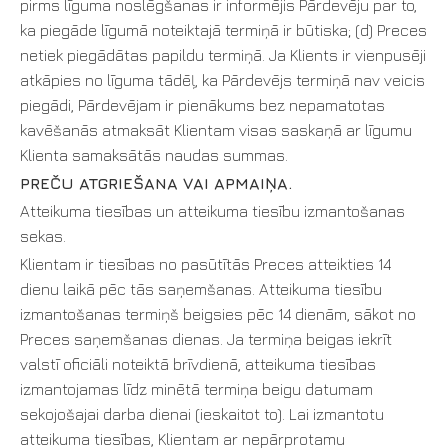
pirms līguma noslēgšanas ir informējis Pārdevēju par to,
ka piegāde līgumā noteiktajā termiņā ir būtiska; (d) Preces
netiek piegādātas papildu termiņā. Ja Klients ir vienpusēji
atkāpies no līguma tādēļ, ka Pārdevējs termiņā nav veicis
piegādi, Pārdevējam ir pienākums bez nepamatotas
kavēšanās atmaksāt Klientam visas saskaņā ar līgumu
Klienta samaksātās naudas summas.
PREČU ATGRIEŠANA VAI APMAIŅA.
Atteikuma tiesības un atteikuma tiesību izmantošanas
sekas.
Klientam ir tiesības no pasūtītās Preces atteikties 14
dienu laikā pēc tās saņemšanas. Atteikuma tiesību
izmantošanas termiņš beigsies pēc 14 dienām, sākot no
Preces saņemšanas dienas. Ja termiņa beigas iekrīt
valstī oficiāli noteiktā brīvdienā, atteikuma tiesības
izmantojamas līdz minētā termiņa beigu datumam
sekojošajai darba dienai (ieskaitot to). Lai izmantotu
atteikuma tiesības, Klientam ar nepārprotamu