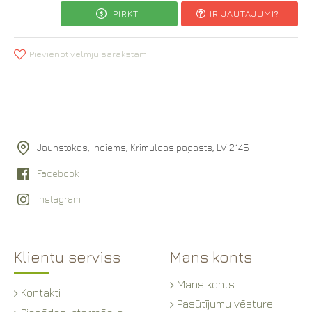
PIRKT
IR JAUTĀJUMI?
Pievienot vēlmju sarakstam
Jaunstokas, Inciems, Krimuldas pagasts, LV-2145
Facebook
Instagram
Klientu serviss
Mans konts
Mans konts
Kontakti
Pasūtījumu vēsture