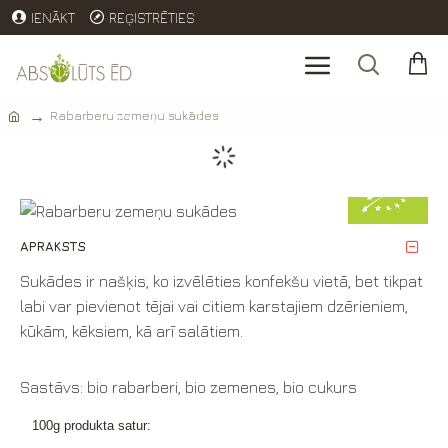
IENĀKT
REĢISTRĒTIES
Rabarberu
Rabarberu zemeņu sukādes
zemeņu
sukādes
APRAKSTS
Sukādes ir našķis, ko izvēlēties konfekšu vietā, bet tikpat
labi var pievienot tējai vai citiem karstajiem dzērieniem,
kūkām, kēksiem, kā arī salātiem.
Sastāvs: bio rabarberi, bio zemenes, bio cukurs
100g produkta satur: