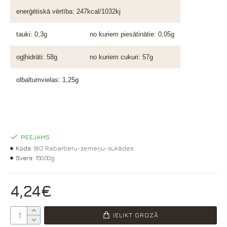
enerģētiskā vērtība: 247kcal/1032kj
tauki: 0,3g
no kuriem piesātinātie: 0,05g
ogļhidrāti: 58g
no kuriem cukuri: 57g
olbaltumvielas: 1,25g
PIEEJAMS
Kods:
BIO Rabarberu-zemeņu-sukādes
Svars:
150.00g
4,24€
IELIKT GROZĀ