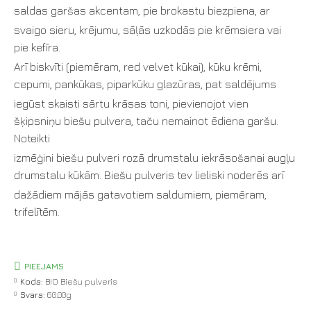
saldas garšas akcentam, pie brokastu biezpiena, ar
svaigo sieru, krējumu, sāļās uzkodās pie krēmsiera vai
pie kefīra.
Arī biskvīti (piemēram, red velvet kūkai), kūku krēmi,
cepumi, pankūkas, piparkūku glazūras, pat saldējums
iegūst skaisti sārtu krāsas toni, pievienojot vien
šķipsniņu biešu pulvera, taču nemainot ēdiena garšu.
Noteikti
izmēģini biešu pulveri rozā drumstalu iekrāsošanai augļu
drumstalu kūkām. Biešu pulveris tev lieliski noderēs arī
dažādiem mājās gatavotiem saldumiem, piemēram,
trifelītēm.
PIEEJAMS
Kods:
BIO Biešu pulveris
Svars:
60.00g