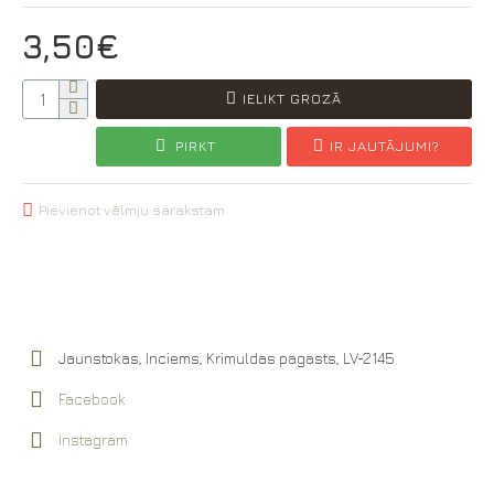
3,50€
IELIKT GROZĀ
PIRKT
IR JAUTĀJUMI?
Pievienot vēlmju sarakstam
Jaunstokas, Inciems, Krimuldas pagasts, LV-2145
Facebook
Instagram