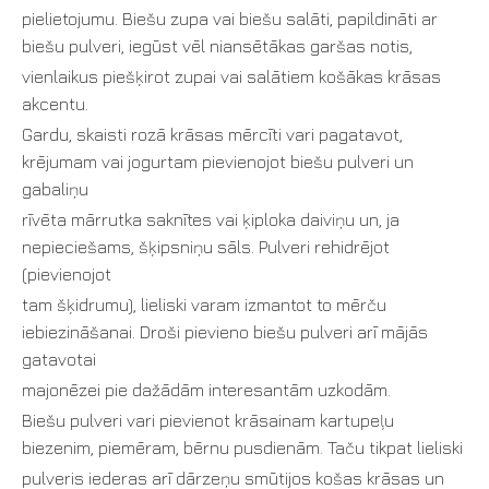
pielietojumu. Biešu zupa vai biešu salāti, papildināti ar
biešu pulveri, iegūst vēl niansētākas garšas notis,
vienlaikus piešķirot zupai vai salātiem košākas krāsas
akcentu.
Gardu, skaisti rozā krāsas mērcīti vari pagatavot,
krējumam vai jogurtam pievienojot biešu pulveri un
gabaliņu
rīvēta mārrutka saknītes vai ķiploka daiviņu un, ja
nepieciešams, šķipsniņu sāls. Pulveri rehidrējot
(pievienojot
tam šķidrumu), lieliski varam izmantot to mērču
iebiezināšanai. Droši pievieno biešu pulveri arī mājās
gatavotai
majonēzei pie dažādām interesantām uzkodām.
Biešu pulveri vari pievienot krāsainam kartupeļu
biezenim, piemēram, bērnu pusdienām. Taču tikpat lieliski
pulveris iederas arī dārzeņu smūtijos košas krāsas un