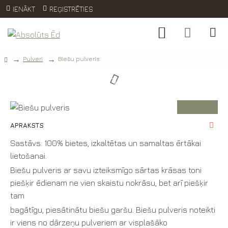
IENĀKT
REĢISTRĒTIES
Pulveri
Biešu pulveris
Biešu pulveris
APRAKSTS
Sastāvs: 100% bietes, izkaltētas un samaltas ērtākai
lietošanai.
Biešu pulveris ar savu izteiksmīgo sārtas krāsas toni
piešķir ēdienam ne vien skaistu nokrāsu, bet arī piešķir
tam
bagātīgu, piesātinātu biešu garšu. Biešu pulveris noteikti
ir viens no dārzeņu pulveriem ar visplašāko