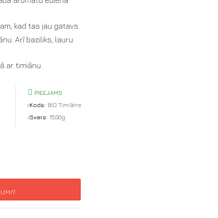
nam, kad tas jau gatavs.
u. Arī baziliks, lauru
ā ar timiānu.
PIEEJAMS
Kods:
BIO Timiāns
Svars:
15.00g
JUMI?