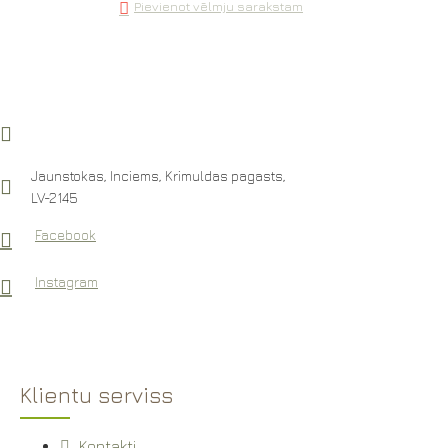
Pievienot vēlmju sarakstam
Jaunstokas, Inciems, Krimuldas pagasts,
LV-2145
Facebook
Instagram
Klientu serviss
Kontakti