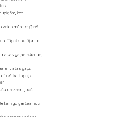
ptus
pupiņām, kas
 veida mērces (īpaši
āna. Tāpat sautējumos
n maltās gaļas ēdienus,
ēs ar vistas gaļu.
, īpaši kartupeļu
 ar
došu dārzeņu (īpaši
zteiksmīgu garšas noti,
labā aromātu ēdiena