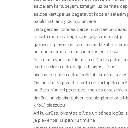
saldajiem kartupeļiem. Izmēģini uz pannas ce
saldos kartupeļus pagatavot kopā ar zaļajām 
papildināti ar šķipsniņu timiāna.
Īpaši gardas izdodas dārzeņu zupas un dažāda
tomātu mērces, bagātīgas gaļas mērces), ja
gatavojot pievienosi tām nedaudz kaltēta timi
un marinējumos timiāns iederēsies lieliski.
Ar timiānu vari papildināt arī dažādus gaļas u
maltu liellopa gaļu, mājas desiņas, kā arī
pildījumus putnu gaļai, īpaši labi timiāns sader
Timiāns burvīgi izceļ tomātu un kartupeļu garšu
salātos. Vari arī pagatavot maizes grauzdiņus
timiānu un ķiploku pulveri pasniegšanai ar sil
ķirbju) biezzupu.
Arī kukurūza, pikantas olīvas un sēnes iegūs i
ja pievienosi šķipsniņu timiāna.
Kaltēts timiāns labāk kā svaigs garšaugs sag