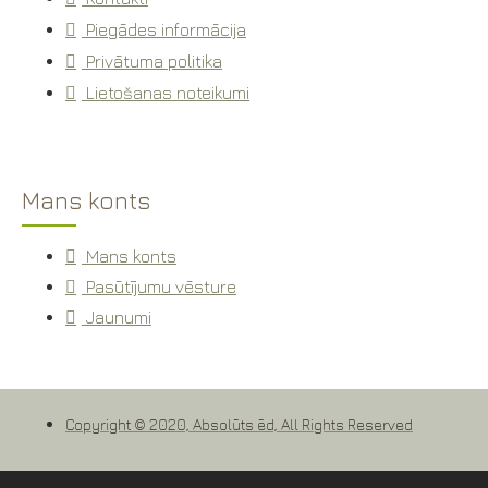
Piegādes informācija
Privātuma politika
Lietošanas noteikumi
Mans konts
Mans konts
Pasūtījumu vēsture
Jaunumi
Copyright © 2020, Absolūts ēd, All Rights Reserved