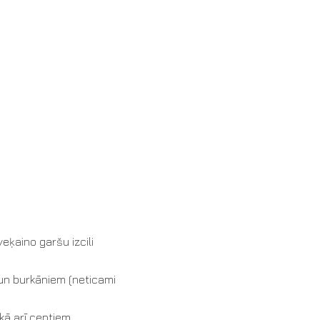
eķaino garšu izcili
m un burkāniem (neticami
 kā arī ceptiem