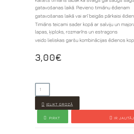
gatavošanas laikā. Pievieno timiānu ēdienam
gatavošanas laikā vai arī beigās pārkaisi ēdie
Timiāns teicami sader kopā ar salviju un majorān
lapas, ķiploks, rozmarīns un estragons
veido lieliskas garšu kombinācijas ēdienos kop
3,00€
IELIKT GROZĀ
PIRKT
IR JAUTĀ