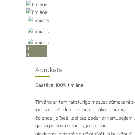
Apraksts
Sastāvs: 100% timiāns
Timiāns ar tam raksturīgo mazliet dūmakaini sv
iederas dažādu dārzeņu un sakņu dārzeņu
ēdienos, jo īpaši labi tas sader ar kartupeļie
garda piedeva izdodas, ja timiānu
pievienosi, sviestā sautējot rīvētus burkānus),