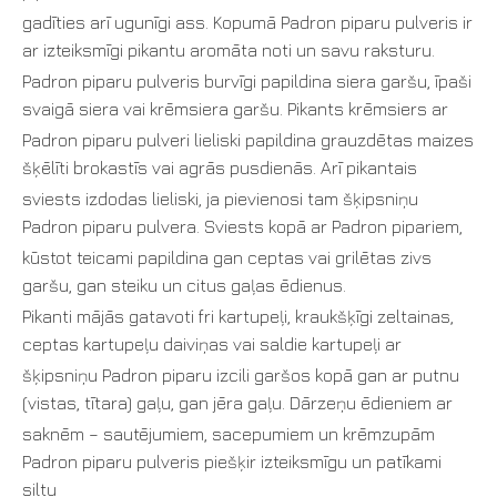
gadīties arī ugunīgi ass. Kopumā Padron piparu pulveris ir
ar izteiksmīgi pikantu aromāta noti un savu raksturu.
Padron piparu pulveris burvīgi papildina siera garšu, īpaši
svaigā siera vai krēmsiera garšu. Pikants krēmsiers ar
Padron piparu pulveri lieliski papildina grauzdētas maizes
šķēlīti brokastīs vai agrās pusdienās. Arī pikantais
sviests izdodas lieliski, ja pievienosi tam šķipsniņu
Padron piparu pulvera. Sviests kopā ar Padron pipariem,
kūstot teicami papildina gan ceptas vai grilētas zivs
garšu, gan steiku un citus gaļas ēdienus.
Pikanti mājās gatavoti fri kartupeļi, kraukšķīgi zeltainas,
ceptas kartupeļu daiviņas vai saldie kartupeļi ar
šķipsniņu Padron piparu izcili garšos kopā gan ar putnu
(vistas, tītara) gaļu, gan jēra gaļu. Dārzeņu ēdieniem ar
saknēm – sautējumiem, sacepumiem un krēmzupām
Padron piparu pulveris piešķir izteiksmīgu un patīkami
siltu