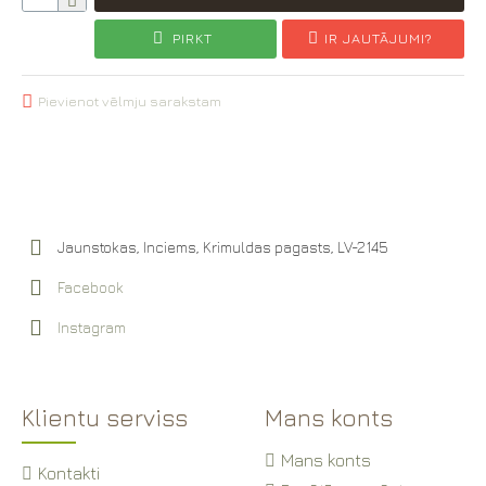
PIRKT
IR JAUTĀJUMI?
Pievienot vēlmju sarakstam
Jaunstokas, Inciems, Krimuldas pagasts, LV-2145
Facebook
Instagram
Klientu serviss
Mans konts
Mans konts
Kontakti