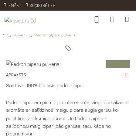
IENĀKT
REĢISTRĒTIES
Pulveri
Padron piparu pulveris
Padron piparu
pulveris
APRAKSTS
Sastāvs: 100% bio asie padron pipari.
Padron pipariem piemīt ļoti interesants, viegli dūmakains
aromāts ar salīdzinoši maigu pipara augļa garšu, ko
papildina izteiksmīgs asums. Jo Padron pipari ir
salīdzinoši maigi pipari pēc garšas, taču kāds no
pipariem var