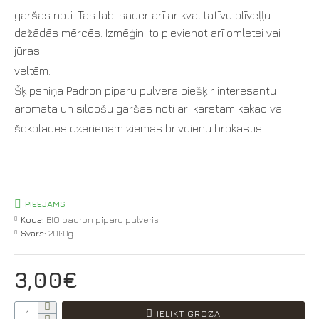
garšas noti. Tas labi sader arī ar kvalitatīvu olīveļļu
dažādās mērcēs. Izmēģini to pievienot arī omletei vai
jūras
veltēm.
Šķipsniņa Padron piparu pulvera piešķir interesantu
aromāta un sildošu garšas noti arī karstam kakao vai
šokolādes dzērienam ziemas brīvdienu brokastīs.
PIEEJAMS
Kods:
BIO padron piparu pulveris
Svars:
20.00g
3,00€
IELIKT GROZĀ