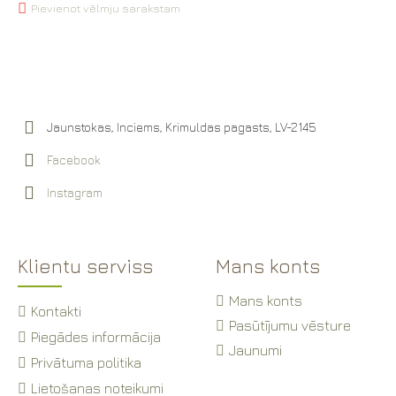
Pievienot vēlmju sarakstam
Jaunstokas, Inciems, Krimuldas pagasts, LV-2145
Facebook
Instagram
Klientu serviss
Mans konts
Mans konts
Kontakti
Pasūtījumu vēsture
Piegādes informācija
Jaunumi
Privātuma politika
Lietošanas noteikumi