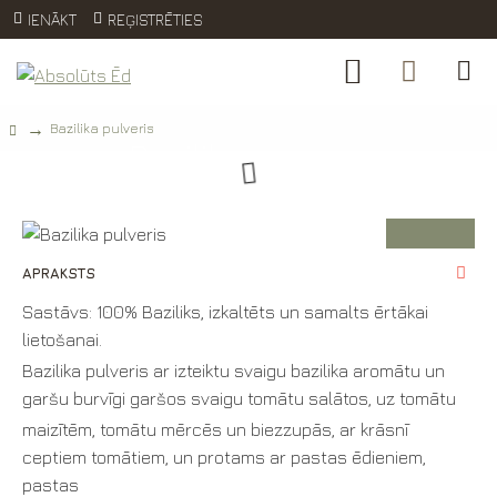
IENĀKT
REĢISTRĒTIES
Bazilika pulveris
Bazilika
pulveris
APRAKSTS
Sastāvs: 100% Baziliks, izkaltēts un samalts ērtākai
lietošanai.
Bazilika pulveris ar izteiktu svaigu bazilika aromātu un
garšu burvīgi garšos svaigu tomātu salātos, uz tomātu
maizītēm, tomātu mērcēs un biezzupās, ar krāsnī
ceptiem tomātiem, un protams ar pastas ēdieniem,
pastas