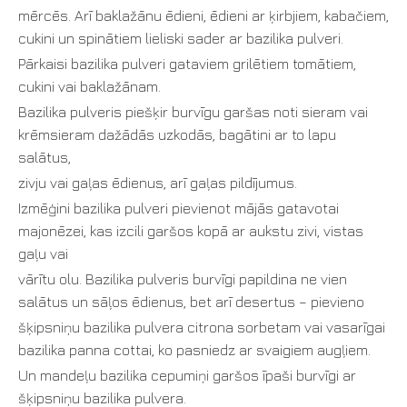
mērcēs. Arī baklažānu ēdieni, ēdieni ar ķirbjiem, kabačiem,
cukini un spinātiem lieliski sader ar bazilika pulveri.
Pārkaisi bazilika pulveri gataviem grilētiem tomātiem,
cukini vai baklažānam.
Bazilika pulveris piešķir burvīgu garšas noti sieram vai
krēmsieram dažādās uzkodās, bagātini ar to lapu
salātus,
zivju vai gaļas ēdienus, arī gaļas pildījumus.
Izmēģini bazilika pulveri pievienot mājās gatavotai
majonēzei, kas izcili garšos kopā ar aukstu zivi, vistas
gaļu vai
vārītu olu. Bazilika pulveris burvīgi papildina ne vien
salātus un sāļos ēdienus, bet arī desertus – pievieno
šķipsniņu bazilika pulvera citrona sorbetam vai vasarīgai
bazilika panna cottai, ko pasniedz ar svaigiem augļiem.
Un mandeļu bazilika cepumiņi garšos īpaši burvīgi ar
šķipsniņu bazilika pulvera.