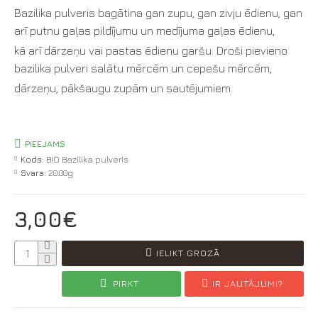
Bazilika pulveris bagātina gan zupu, gan zivju ēdienu, gan
arī putnu gaļas pildījumu un medījuma gaļas ēdienu,
kā arī dārzeņu vai pastas ēdienu garšu. Droši pievieno
bazilika pulveri salātu mērcēm un cepešu mērcēm,
dārzeņu, pākšaugu zupām un sautējumiem.
PIEEJAMS
Kods:
BIO Bazilika pulveris
Svars:
20.00g
3,00€
IELIKT GROZĀ
PIRKT
IR JAUTĀJUMI?