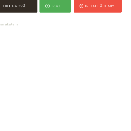
IELIKT GROZĀ
PIRKT
IR JAUTĀJUMI?
 sarakstam