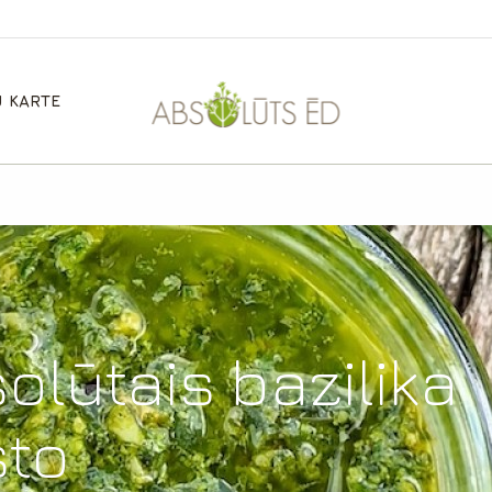
 KARTE
olūtais bazilika
to