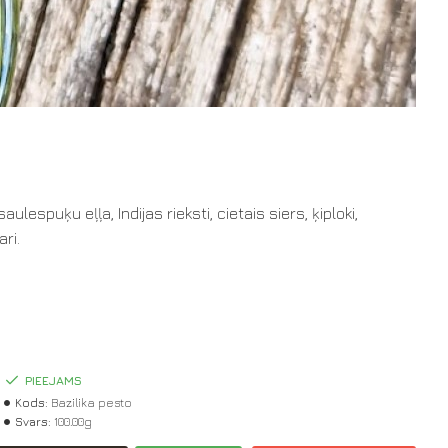
aulespuķu eļļa, Indijas rieksti, cietais siers, ķiploki,
ari.
PIEEJAMS
Kods:
Bazilika pesto
Svars:
100.00g