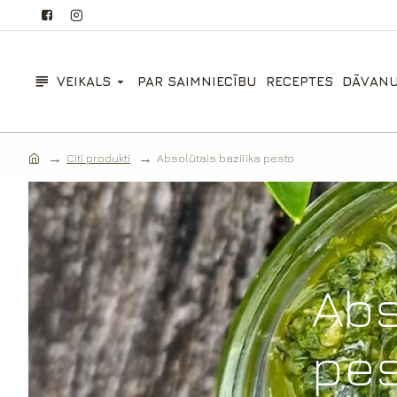
VEIKALS
PAR SAIMNIECĪBU
RECEPTES
DĀVANU
Citi produkti
Absolūtais bazilika pesto
Abs
pes