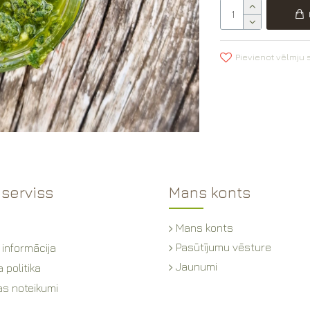
Pievienot vēlmju
 serviss
Mans konts
Mans konts
Pasūtījumu vēsture
 informācija
Jaunumi
 politika
as noteikumi