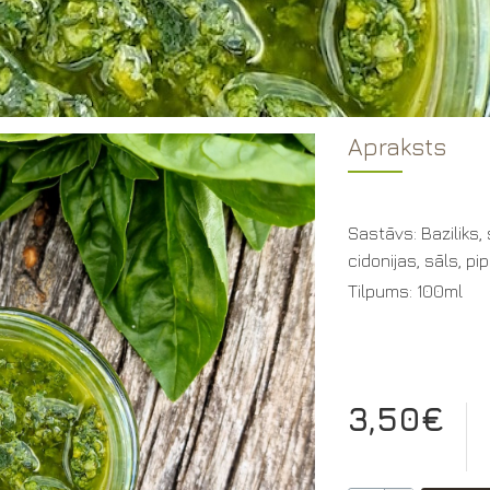
Apraksts
Sastāvs: Baziliks, s
cidonijas, sāls, pip
Tilpums: 100ml
3,50€