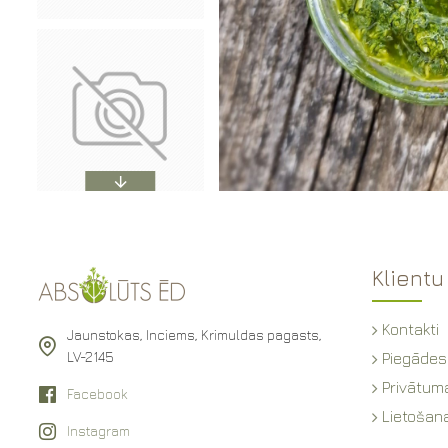
Klientu
Kontakti
Jaunstokas, Inciems, Krimuldas pagasts,
LV-2145
Piegādes
Privātuma
Facebook
Lietošan
Instagram