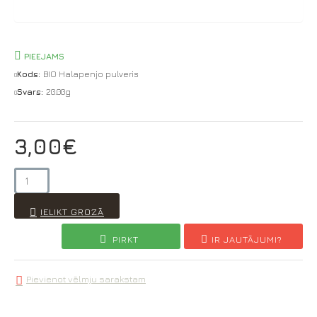
PIEEJAMS
Kods:
BIO Halapenjo pulveris
Svars:
20.00g
3,00€
IELIKT GROZĀ
PIRKT
IR JAUTĀJUMI?
Pievienot vēlmju sarakstam