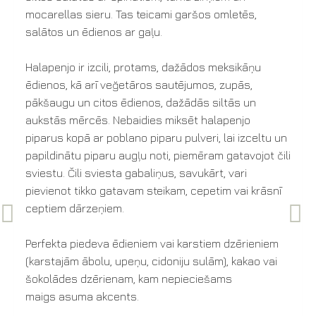
mocarellas sieru. Tas teicami garšos omletēs,
salātos un ēdienos ar gaļu.
Halapenjo ir izcili, protams, dažādos meksikāņu
ēdienos, kā arī veğetāros sautējumos, zupās,
pākšaugu un citos ēdienos, dažādās siltās un
aukstās mērcēs. Nebaidies miksēt halapenjo
piparus kopā ar poblano piparu pulveri, lai izceltu un
papildinātu piparu augļu noti, piemēram gatavojot čili
sviestu. Čili sviesta gabaliņus, savukārt, vari
pievienot tikko gatavam steikam, cepetim vai krāsnī
ceptiem dārzeņiem.
Perfekta piedeva ēdieniem vai karstiem dzērieniem
(karstajām ābolu, upeņu, cidoniju sulām), kakao vai
šokolādes dzērienam, kam nepieciešams
maigs asuma akcents.