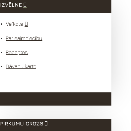
IZVĒLNE
Veikals
Par saimniecību
Receptes
Dāvanu karte
PIRKUMU GROZS