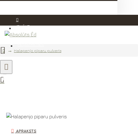
IENĀKT
REĢISTRĒTIES
Halapenjo piparu pulveris
ru pulveris
APRAKSTS