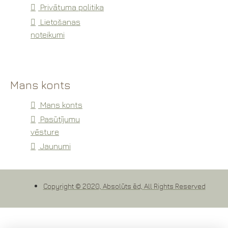
Privātuma politika
Lietošanas
noteikumi
Mans konts
Mans konts
Pasūtījumu
vēsture
Jaunumi
Copyright © 2020, Absolūts ēd, All Rights Reserved