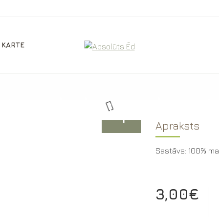
 KARTE
Maurloku pulveri
Apraksts
Sastāvs: 100% maurl
3,00€