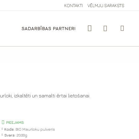
KONTAKTI
VĒLMJU SARAKSTS
SADARBĪBAS PARTNERI
s
oki, izkaltēti un samalti ērtai lietošanai.
PIEEJAMS
Kods:
BIO Maurloku pulveris
Svars:
20.00g