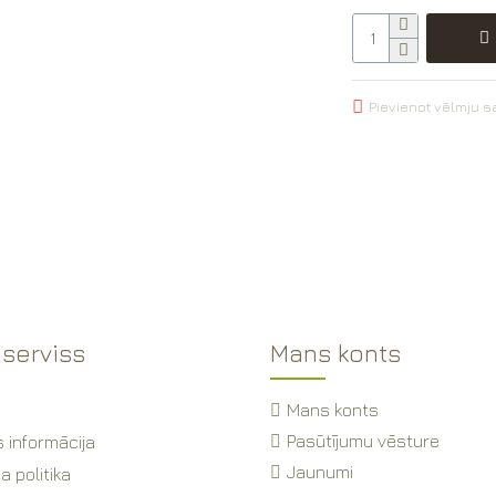
Pievienot vēlmju 
 serviss
Mans konts
Mans konts
Pasūtījumu vēsture
 informācija
Jaunumi
a politika