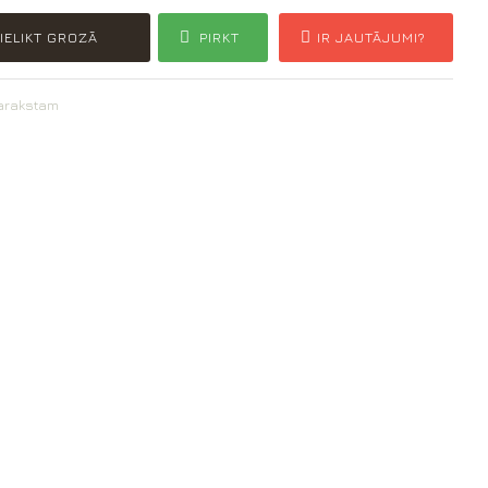
IELIKT GROZĀ
PIRKT
IR JAUTĀJUMI?
sarakstam