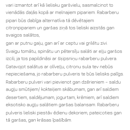
vari izmantot arī kā lielisku garšvielu, sasmalcinot to
vienādās daļās kopā ar melnajiem pipariem. Rabarberu
pipari būs dabīga alternatīva tā dēvētajiem
citronpipariem un garšas ziņā tos lieliski aizstās gan
svaigos salātos,
gan ar putnu gaļu, gan arī ar ceptu vai grilētu zivi.
Svaigu tomātu, spinātu un pētersīļu salāti ar eļļu garšos
izcili, ja tos papildināsi ar šķipsniņu rabarberu pulvera.
Gatavojot salātus ar olīveļļu, citronu sula tev nebūs
nepieciešama, jo rabarberu pulveris te būs lielisks palīgs.
Rabarberu pulveri vari pievienot gan dzērieniem – saldu
augļu smūtijiem/ kokteiļiem skābumam, gan arī saldiem
desertiem, saldējumam, jogurtam, krēmiem, arī saldiem
eksotisko augļu salātiem garšas balansam. Rabarberu
pulveris lieliski piestāv ēdienu dekoriem, pateicoties gan
tā garšas, gan krāsas īpašībām.