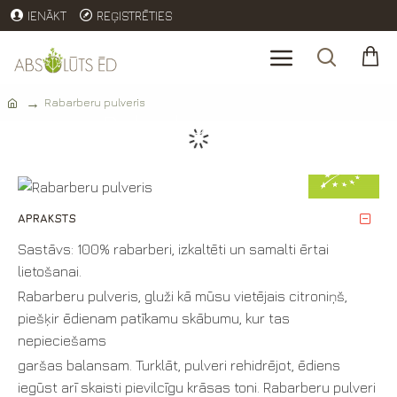
IENĀKT
REĢISTRĒTIES
Rabarberu pulveris
Rabarberu
pulveris
APRAKSTS
Sastāvs: 100% rabarberi, izkaltēti un samalti ērtai
lietošanai.
Rabarberu pulveris, gluži kā mūsu vietējais citroniņš,
piešķir ēdienam patīkamu skābumu, kur tas
nepieciešams
garšas balansam. Turklāt, pulveri rehidrējot, ēdiens
iegūst arī skaisti pievilcīgu krāsas toni. Rabarberu pulveri