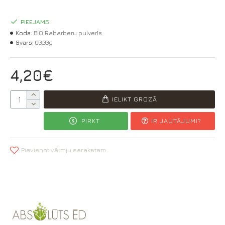
PIEEJAMS
Kods:
BIO Rabarberu pulveris
Svars:
60.00g
4,20€
IELIKT GROZĀ
PIRKT
IR JAUTĀJUMI?
Pievienot vēlmju sarakstam