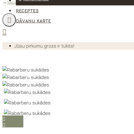
PAR SAIMNIECĪBU
Rabarberu sukādes
RECEPTES
DĀVANU KARTE
Jūsu pirkumu grozs ir tukšs!