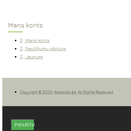
Mans konts
Mans konts
Pasūtījumu vēsture
Jaunumi
Copyright © 2020, Absolūts ēd, All Rights Reserved
PIEKRĪTU