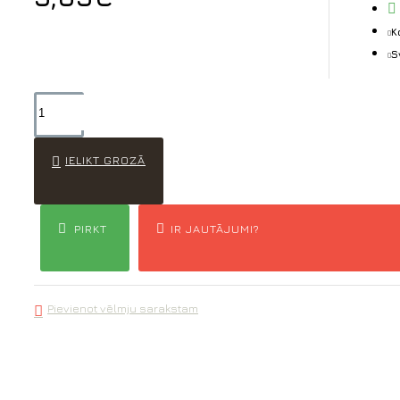
K
S
IELIKT GROZĀ
PIRKT
IR JAUTĀJUMI?
Pievienot vēlmju sarakstam