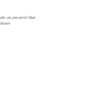
abi var pievienot tējai
alātiem.