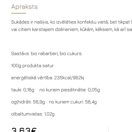
Apraksts
Sukādes ir našķis, ko izvēlēties konfekšu vietā, bet tikpat l
vai citiem karstajiem dzērieniem, kūkām, kēksiem, kā arī s
Sastāvs: bio rabarberi, bio cukurs.
100g produkta satur:
enerģētiskā vērtība: 235kcal/982kj
tauki: 0,18g
no kuriem piesātinātie: 0,05g
ogļhidrāti: 58,9g
no kuriem cukuri: 58,4g
olbaltumvielas: 1,02g
3,63€