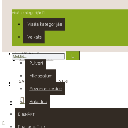
Izvēlne
Visās kategorijās
Pirkumu grozs
Visās kategorijās
Veikals
Menu
KONTAKTI
VEIKALS
VĒLMJU SARAKSTS
Pulveri
Mikrozaļumi
SADARBĪBAS PARTNERI
IENĀKT
Sezonas kastes
REĢISTRĒTIES
Sukādes
IENĀKT
Citi produkti
REĢISTRĒTIES