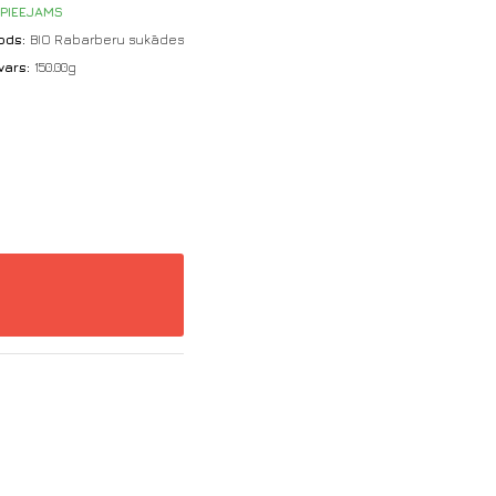
PIEEJAMS
ods:
BIO Rabarberu sukādes
vars:
150.00g