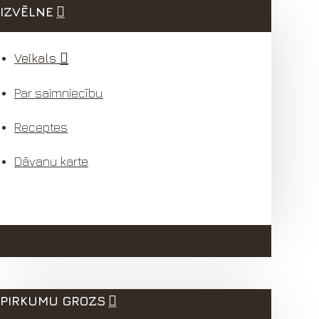
IZVĒLNE
Veikals
Par saimniecību
Receptes
Dāvanu karte
PIRKUMU GROZS