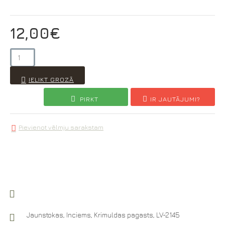
12,00€
IELIKT GROZĀ
PIRKT
IR JAUTĀJUMI?
Pievienot vēlmju sarakstam
Jaunstokas, Inciems, Krimuldas pagasts, LV-2145