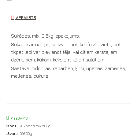
APRAKSTS
Sukādes, mix, 0,5kg iepakojums.
Sukādes ir našķis, ko izvēlēties konfekšu vietā, bet
tikpat labi var pievienot tējai vai citiem karstajiem
dzērieniem, kūkām, kēksiem, kā arī salātiem.
Sastāvā: cidonijas, rabarberi, ķirši, upenes, zemenes,
mellenes, cukurs.
PIEEJAMS
Kods:
Sukādes mix 500g
Svars:
500.00g