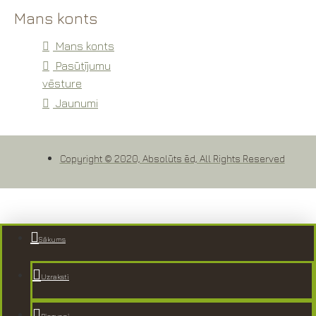
Mans konts
Mans konts
Pasūtījumu
vēsture
Jaunumi
Copyright © 2020, Absolūts ēd, All Rights Reserved
Sākums
Uzraksti