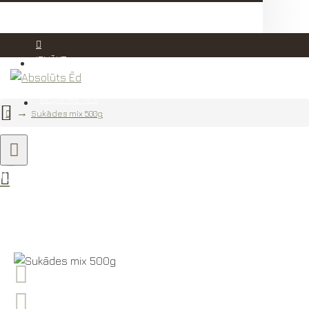
IENĀKT
REĢISTRĒTIES
Sukādes mix 500g
00g