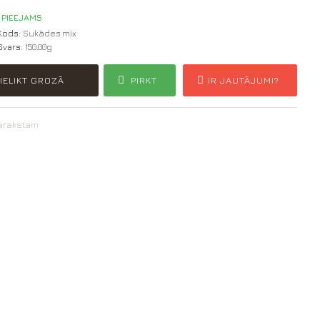
PIEEJAMS
Kods:
Sukādes mix
Svars:
150.00g
IELIKT GROZĀ
PIRKT
IR JAUTĀJUMI?
sarakstam