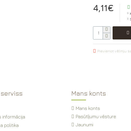
4,11€
Pievienot vēlmju 
 serviss
Mans konts
Mans konts
Pasūtījumu vēsture
 informācija
Jaunumi
a politika