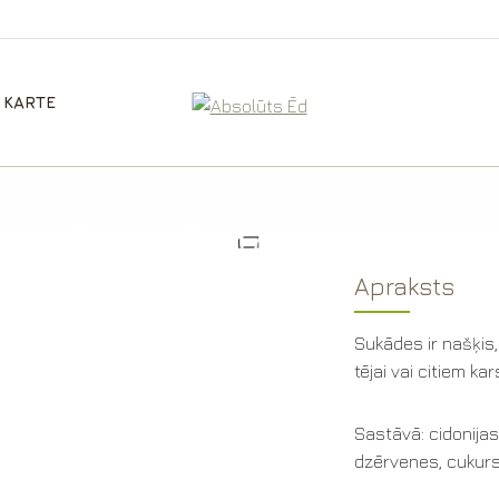
 KARTE
Sukādes mix
Apraksts
Sukādes ir našķis, 
tējai vai citiem k
Sastāvā: cidonijas,
dzērvenes, cukurs