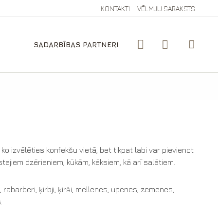
KONTAKTI
VĒLMJU SARAKSTS
SADARBĪBAS PARTNERI
ko izvēlēties konfekšu vietā, bet tikpat labi var pievienot
arstajiem dzērieniem, kūkām, kēksiem, kā arī salātiem.
 rabarberi, ķirbji, ķirši, mellenes, upenes, zemenes,
.